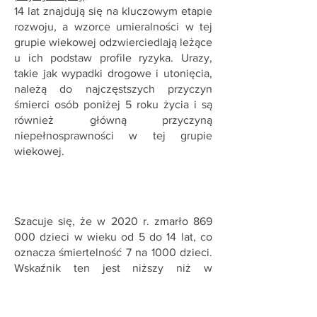
14 lat znajdują się na kluczowym etapie
rozwoju, a wzorce umieralności w tej
grupie wiekowej odzwierciedlają leżące
u ich podstaw profile ryzyka. Urazy,
takie jak wypadki drogowe i utonięcia,
należą do najczęstszych przyczyn
śmierci osób poniżej 5 roku życia i są
również główną przyczyną
niepełnosprawności w tej grupie
wiekowej.
Szacuje się, że w 2020 r. zmarło 869
000 dzieci w wieku od 5 do 14 lat, co
oznacza śmiertelność 7 na 1000 dzieci.
Wskaźnik ten jest niższy niż w
przypadku dzieci poniżej 5 roku życia.
W ciągu ostatnich 30 lat śmiertelność
starszych dzieci (5-9 lat) zmniejszyła się