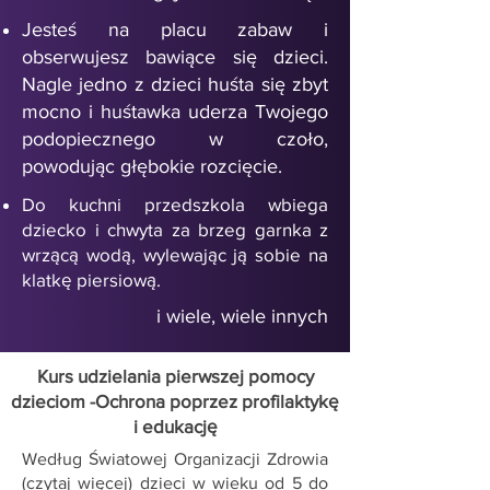
Jesteś na placu zabaw i
obserwujesz bawiące się dzieci.
Nagle jedno z dzieci huśta się zbyt
mocno i huśtawka uderza Twojego
podopiecznego w czoło,
powodując głębokie rozcięcie.
Do kuchni przedszkola wbiega
dziecko i chwyta za brzeg garnka z
wrzącą wodą, wylewając ją sobie na
klatkę piersiową.
i wiele, wiele innych
Kurs udzielania pierwszej pomocy
dzieciom -Ochrona poprzez profilaktykę
i edukację
Według Światowej Organizacji Zdrowia
(
czytaj więcej)
dzieci w wieku od 5 do