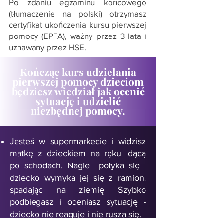
Po zdaniu egzaminu końcowego
(tłumaczenie na polski) otrzymasz
certyfikat ukończenia kursu pierwszej
pomocy (EPFA), ważny przez 3 lata i
uznawany przez HSE.
Kończąc kurs udzielania
pierwszej pomocy dzieciom
będziesz wiedział jak ocenić
sytuację i udzielić
niezbędnej pomocy.
Jesteś w supermarkecie i widzisz
matkę z dzieckiem na ręku idącą
po schodach. Nagle potyka się i
dziecko wymyka jej się z ramion,
spadając na ziemię Szybko
podbiegasz i oceniasz sytuację -
dziecko nie reaguje i nie rusza się.