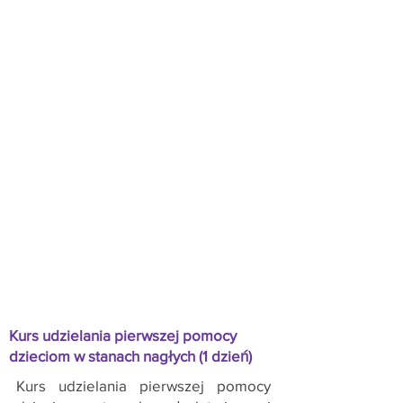
Cele kształcenia
Dorośli CPR (powyżej 8 lat)
CPR dziecka i niemowlęcia (poniżej 8 lat)
Dziecko nieprzytomne
Pozycja bezpieczna
Defibrylacja dorosłych, dzieci i niemowląt
Krwawienie i wstrząs hipowolemiczny
Oparzenia
Drgawki
Zakrztuszenie
Anafilaksja
Kurs udzielania pierwszej pomocy
dzieciom w stanach nagłych (1 dzień)
Kurs udzielania pierwszej pomocy