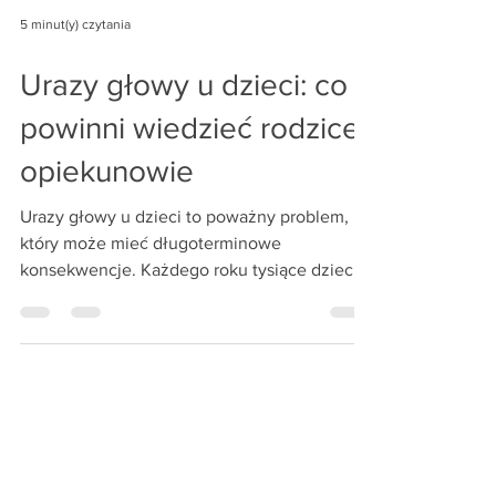
5 minut(y) czytania
Urazy głowy u dzieci: co
powinni wiedzieć rodzice i
opiekunowie
Urazy głowy u dzieci to poważny problem,
który może mieć długoterminowe
konsekwencje. Każdego roku tysiące dzieci
cierpi z powodu urazów...
Nasz BLOG o pierwszej pomocy
pozwoli Ci być na bieżąco!
Dowiedz się więcej:
O nas